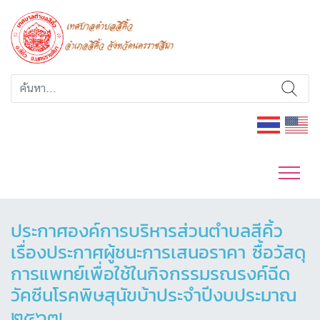
ประกาศองค์การบริหารส่วนตำบลสีคิ้ว
เรื่องประกาศผู้ชนะการเสนอราคา ซื้อวัสดุ
การแพทย์เพื่อใช้ในกิจกรรมรณรงค์ฉีด
วัคซีนโรคพิษสุนัขบ้าประจำปีงบประมาณ
๒๕๖๗