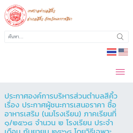
ประกาศองค์การบริหารส่วนตำบลสีคิ้ว
เรื่อง ประกาศผู้ชนะการเสนอราคา ซื้อ
อาหารเสริม (นมโรงเรียน) ภาคเรียนที่
๑/๒๕๖๘ จำนวน ๒ โรงเรียน ประจำ
เดือน กันยายน ๒๕๖๘ โดยวิธีเฉพาะ