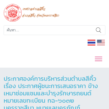
ประกาศองค์การบริหารส่วนตำบลสีคิ้ว
เรื่อง ประกาศผู้ชนะการเสนอราคา ข้าง
เหมาซ่อมแซมและบำรุงรักษารถยนต์
หมายเลขทะเบียน กฉ-๖๐๓๒
นครราชสีมา หมายเลขครุภัณฑ์