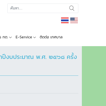
ร ทต.
E-Service
ติดต่อ เทศบาล
จำปีงบประมาณ พ.ศ. ๒๕๖๘ ครั้ง