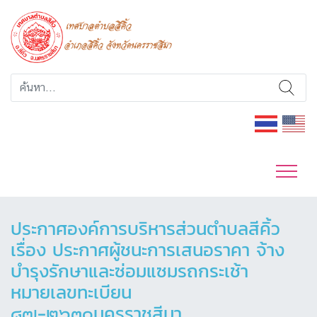
ประกาศองค์การบริหารส่วนตำบลสีคิ้ว
เรื่อง ประกาศผู้ชนะการเสนอราคา จ้าง
บำรุงรักษาและซ่อมแซมรถกระเช้า
หมายเลขทะเบียน
๘๗-๒๖๓๐นครราชสีมา