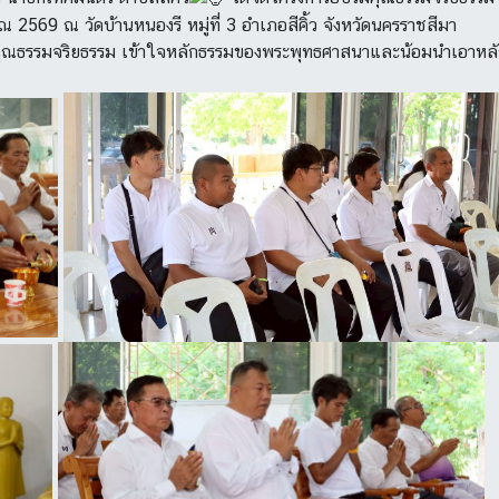
569 ณ วัดบ้านหนองรี หมู่ที่ 3 อำเภอสีคิ้ว จังหวัดนครราชสีมา
การ มีคุณธรรมจริยธรรม เข้าใจหลักธรรมของพระพุทธศาสนาและน้อมนำเอา