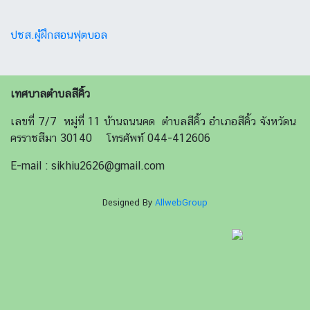
ปชส.ผู้ฝึกสอนฟุตบอล
เทศบาลตำบลสีคิ้ว
เลขที่ 7/7 หมู่ที่ 11 บ้านถนนคด ตำบลสีคิ้ว อำเภอสีคิ้ว จังหวัดน
ครราชสีมา 30140 โทรศัพท์ 044-412606
E-mail : sikhiu2626@gmail.com
Designed By
AllwebGroup