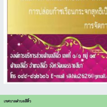
เทศบาลตำบลสีคิ้ว