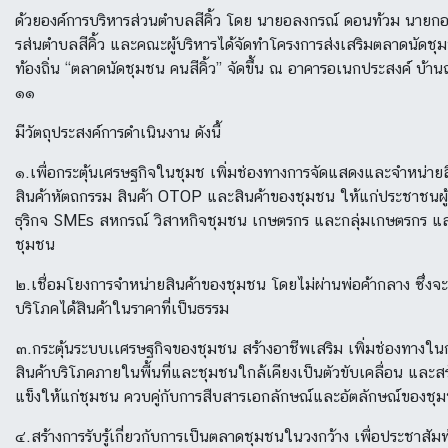
ด้วยองค์การบริหารส่วนตำบลสีคิ้ว โดย นายอลงกรณ์ ดอนท้วม นายกอ
รส่นตำบลสีคิ้ว และคณะผู้บริหารได้จัดทำโครงการส่งเสริมตลาดนัดชุมช
ท้องถิ่น “ตลาดนัดชุมชน คนสีคิ้ว” จัดขึ้น ณ อาคารอเนกประสงค์ บ้านถ
๑๑
มีวัตถุประสงค์การดำเนินงาน ดังนี้
๑.เพื่อกระตุ้นเศรษฐกิจในชุมช เพิ่มช่องทางการจัดแสดงและจำหน่าย
สินค้าหัตถกรรม สินค้า OTOP และสินค้าของชุมชน ให้แก่ประชาชนผู้
ธุริกจ SMEs สหกรณ์ วิสาหกิจชุมชน เกษตรกร และกลุ่มเกษตรกร และ
ชุมชน
๒.เชื่อมโยงการจำหน่ายสินค้าของชุมชน โดยไม่ผ่านพ่อค้ากลาง ซึ่งจะท
บริโภคได้สินค้าในราคาที่เป็นธรรม
๓.กระตุ้นระบบเเศรษฐกิจของชุมชน สร้างอาชีพเสริม เพิ่มช่องทางใ
สินค้าบริโภคภายในพื้นที่และชุมชนใกล้เคียงเป็นตัวขับเคลื่อน และส
แข็งให้แก่ชุมชน ควบคู่กับการสืบสารเอกลักษณ์และอัตลักษณ์ของชุ
๔.สร้างการรับรู้เกี่ยวกับการเป็นตลาดชุมชนในวงกว้าง เพื่อประชาสัม