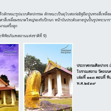
ลักษณะรูปแบบศิลปกรรม ลักษณะเป็นอุโบสถก่ออิฐถือปูนทรงสี่เหลี่ยมผ
ีเสาสี่เหลี่ยมขนาดใหญ่รองรับปีกนก หน้าบันประดับลายปูนปั้นรูปพระน
มาณครึ่งลูก
พิพิธภัณฑสถานแห่งชาติที่ 9)
ประกาศกรมศิลปากร เร
โบราณสถาน วัดถนน
เล่มที่ ๑๑๓ ตอนที่ พ
พ.ศ.๒๕๓๙