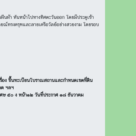
ืนผ้า หันหน้าไปทางทิศตะวันออก โดยมีประตูเข้า
ารายณ์ทรงครุฑและลายเครือวัลย์อย่างสวยงาม โดยรอบ
ื่อง ขึ้นทะเบียนโบราณสถานและกำหนดเขตที่ดิน
คด ฯลฯ
ิเศษ ๕๐ ง หน้า๑๒ วันที่ประกาศ ๑๘ ธันวาคม