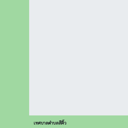
เทศบาลตำบลสีคิ้ว