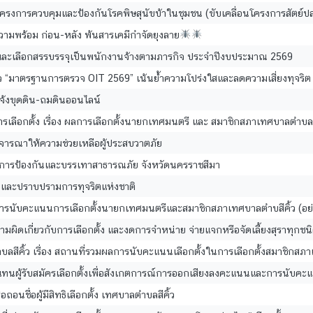
รโครงการควบคุมและป้องกันโรคพิษสุนัขบ้าในชุมชน (ขับเคลื่อนโครงการสัตย
วามพร้อม ก่อน-หลัง พ้นสารเคมีกำจัดยุงลาย
หาและเลือกสรรบรรจุเป็นพนักงานจ้างตามภารกิจ ประจำปีงบประมาณ 2569
ิดตัว “มาตรฐานการตรวจ OIT 2569” เน้นย้ำความโปร่งใสและลดความเสี่ยงทุจริต
แจ้งขุดดิน-ถมดินออนไลน์
ือกตั้ง เรื่อง ผลการเลือกตั้งนายกเทศมนตรี และ สมาชิกสภาเทศบาลตำบลสี
รพิจารณาให้ความช่วยเหลือผู้ประสบวาตภัย
ยการป้องกันและบรรเทาสาธารณภัย จังหวัดนครราชสีมา
ันและปราบปรามการทุจริตแห่งชาติ
ลการนับคะแนนการเลือกตั้งนายกเทศมนตรีและสมาชิกสภาเทศบาลตำบสีคิ้ว (อย่
วามผิดเกี่ยวกับการเลือกตั้ง และงดการจำหน่าย จ่ายแจกหรือจัดเลี้ยงสุราทุกชน
ีคิ้ว เรื่อง สถานที่รวมผลการนับคะแนนเลือกตั้งในการเลือกตั้งสมาชิกส
ตัวแทนผู้รับสมัครเลือกตั้งเพื่อสังเกตการณ์การออกเสียงลงคะแนนและการนับคะ
อถอนชื่อผู้มีสิทธิเลือกตั้ง เทศบาลตำบลสีคิ้ว