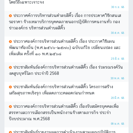
โดยวิธีเฉพาะเจาะจง
30 ก.ย. 68
ประกาศค์การบริหารส่วนตำลบสีคิ้ว เรื่อง การประดาศใช้กสนเส
รอราคา จ้างเหมาบริการบุคคลภายนอกปฎิบัติการคนงานทั่ว กอง
ข่าวองค์กร บริหารส่วนตำบลสีคิ้ว
30 ส.ค. 68
ประกาศองค์การบริหารส่วนตำบลสีคิ้ว เรื่อง ประกาศใช้แผน
พัฒนาท้องถิ่น (พ.ศ.๒๕๖๖-๒๕๗๐) ฉบับแก้ไข เปลี่ยนแปลง และ
เพิ่มเติม ครั้งที่ ๑๐ พ.ศ.๒๕๖๘
25 มิ.ย. 68
ประชาสัมพันธ์องค์การบริหารส่วนตำบลสีคิ้ว เรื่อง ร่วมรณรงค์วัน
งดสูบบุหรี่โลก ประจำปี 2568
30 พ.ค. 68
ประชาสัมพันธ์องค์การบริหารส่วนตำบลสีคิ้ว โครงการสร้าง
เสริมสุขภาพเชิงรุก เพื่อลดภาวะคลอดก่อนกำหนด
20 มี.ค. 68
ประกาศองค์การบริหารส่วนตำบลสีคิ้ว เรื่องรับสมัครบุคคลเพื่อ
สรรหาและการเลือกสรรเป็นพนักงานจ้างตามภารกิจ ประจำ
ปีงบประมาณ พ.ศ.2568
09 ม.ค. 68
ประชาสัมพันธ์รายงานผลการดำเนินงานตามแผนปฏิบัติการ