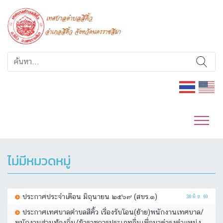
ไม่มีหมวดหมู่
ประกาศประจำเดือน มิถุนายน ๒๕๖๙ (สขร.๑)
30 มิ.ย. 69
ประกาศเทศบาลตำบลสีคิ้ว เรื่องรับโอน(ย้าย)พนักงานเทศบาล/
พนักงานส่วนท้องถิ่น/ข้าราชการประเภทอื่นเพื่อมาดำรงตำแหน่ง